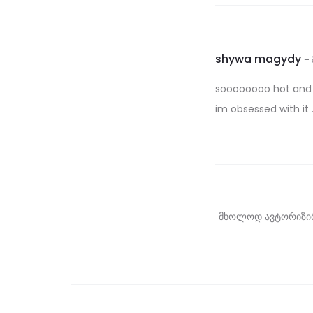
ი
მ
ო
shywa magydy
–
ხ
soooooooo hot and h
ი
im obsessed with it 
ლ
ვ
ა
:
მხოლოდ ავტორიზირე
P
u
s
h