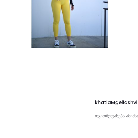
khatiaMgeliashvi
2
თვითშეფასება ამიმა
მ