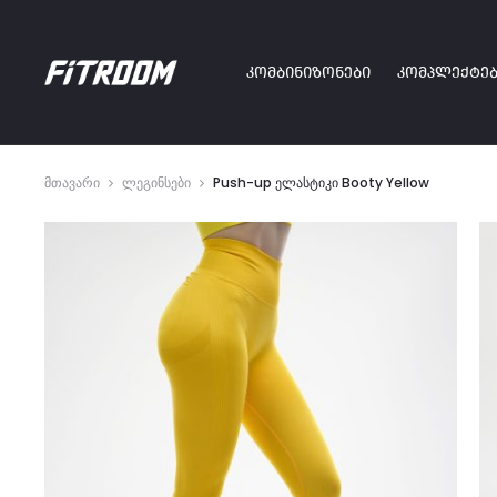
ᲙᲝᲛᲑᲘᲜᲘᲖᲝᲜᲔᲑᲘ
ᲙᲝᲛᲞᲚᲔᲥᲢᲔᲑ
მთავარი
ლეგინსები
Push-up ელასტიკი Booty Yellow