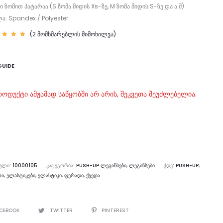
 ზომით პატარაა (S ზომა მიდის Xs-ზე, M ზომა მიდის S-ზე და ა.შ)
ა: Spandex / Polyester
(
2
მომხმარებლის მიმოხილვა)
იტინ
00
—
დან,
ფუძნ
GUIDE
ულია
მხმა
ბლის
მოკი
ვაზე
როდუქტი ამჟამად საწყობში არ არის, შეკვეთა შეუძლებელია.
ᲣᲚᲘ:
10000105
ᲙᲐᲢᲔᲒᲝᲠᲘᲐ:
PUSH-UP ᲚᲔᲒᲘᲜᲡᲔᲑᲘ
,
ᲚᲔᲒᲘᲜᲡᲔᲑᲘ
ᲭᲓᲔ:
PUSH-UP
,
ᲚᲘ
,
ᲔᲚᲐᲡᲢᲘᲙᲔᲑᲘ
,
ᲔᲚᲐᲡᲢᲘᲙᲘ
,
ᲤᲔᲠᲐᲓᲘ
,
ᲥᲕᲔᲓᲐ
E
CEBOOK
TWITTER
PINTEREST