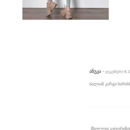
ანუკა
დეკემბერი 8, 
–
1
ძალიან კარგი ხარის
მ
ი
მ
ო
მხოლოდ ავტორიზირე