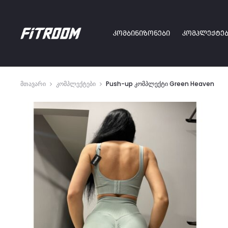
ᲙᲝᲛᲑᲘᲜᲘᲖᲝᲜᲔᲑᲘ
ᲙᲝᲛᲞᲚᲔᲥᲢᲔᲑ
მთავარი
კომპლექტები
Push-up კომპლექტი Green Heaven