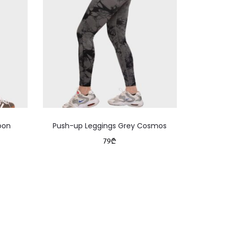
This
oon
Push-up Leggings Grey Cosmos
Le
product
79
₾
has
multiple
variants.
The
options
may