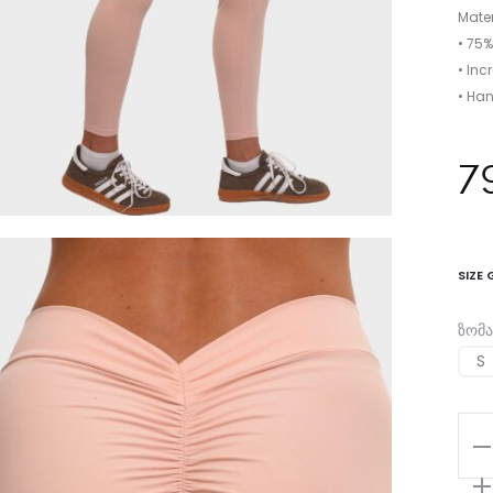
Mater
• 75
• Inc
• Han
7
SIZE 
ზომა
S
რა
Pu