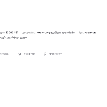
gings
ht
k
ᲣᲚᲘ:
10000451
ᲙᲐᲢᲔᲒᲝᲠᲘᲐ:
PUSH-UP ᲚᲔᲒᲘᲜᲡᲔᲑᲘ
,
ᲚᲔᲒᲘᲜᲡᲔᲑᲘ
ᲭᲓᲔ:
PUSH-UP
,
ᲘᲙᲔᲑᲘ
,
ᲔᲚᲐᲡᲢᲘᲙᲘ
,
ᲥᲕᲔᲓᲐ
E
CEBOOK
TWITTER
PINTEREST