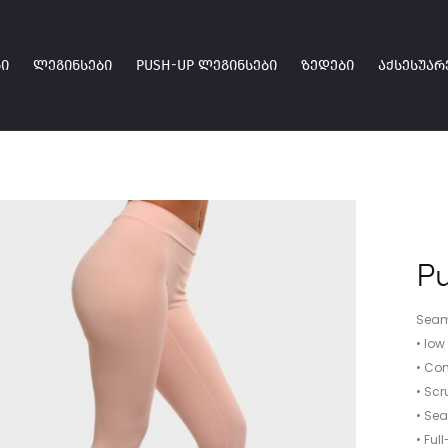
Ი
ᲚᲔᲒᲘᲜᲡᲔᲑᲘ
PUSH-UP ᲚᲔᲒᲘᲜᲡᲔᲑᲘ
ᲖᲔᲓᲔᲑᲘ
ᲐᲥᲡᲔᲡᲣᲐᲠ
Pu
Seam
• low
• Co
• Scr
• Se
• Ful