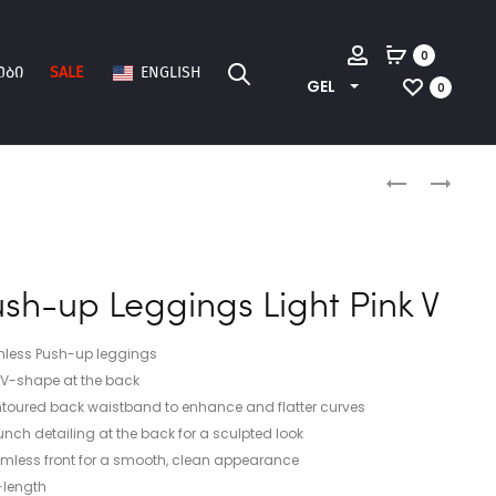
Account
0
ᲔᲑᲘ
SALE
ENGLISH
GEL
0
SET
PUSH-
BLACK
UP
Produc
BUTTERFLY
SHORTS
BOMBY
naviga
sh-up Leggings Light Pink V
NAVY
V
less Push-up leggings
 V-shape at the back
ntoured back waistband to enhance and flatter curves
unch detailing at the back for a sculpted look
amless front for a smooth, clean appearance
l-length