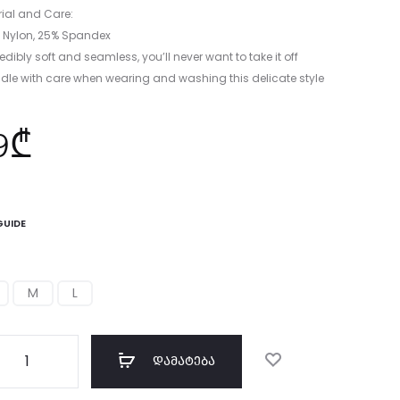
ial and Care:
% Nylon, 25% Spandex
redibly soft and seamless, you’ll never want to take it off
dle with care when wearing and washing this delicate style
9
₾
GUIDE
M
L
ოდენობა:
ᲓᲐᲛᲐᲢᲔᲑᲐ
sh-