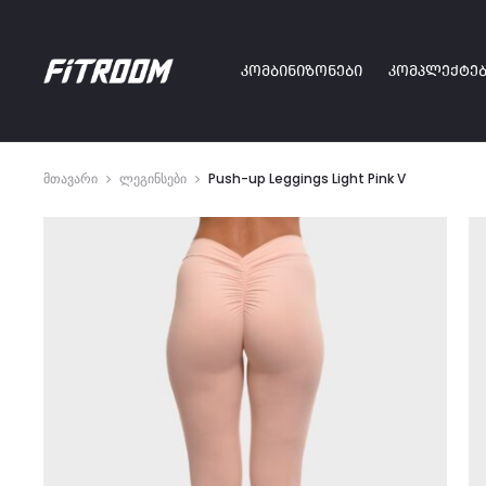
ᲙᲝᲛᲑᲘᲜᲘᲖᲝᲜᲔᲑᲘ
ᲙᲝᲛᲞᲚᲔᲥᲢᲔᲑ
მთავარი
ლეგინსები
Push-up Leggings Light Pink V