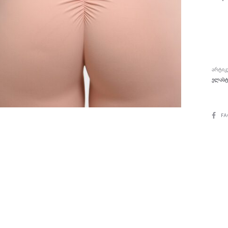
up
Leg
Lig
Pin
V
ᲐᲠᲢᲘᲙ
ᲔᲚᲐᲡᲢ
SHAR
FA