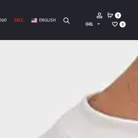
Account
0
ᲔᲑᲘ
SALE
ENGLISH
GEL
0