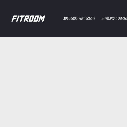
ᲙᲝᲛᲑᲘᲜᲘᲖᲝᲜᲔᲑᲘ
ᲙᲝᲛᲞᲚᲔᲥᲢᲔᲑ