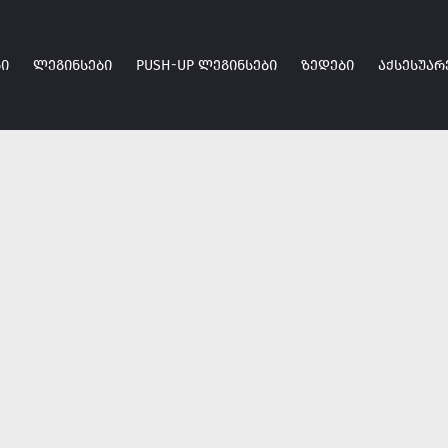
Ი
ᲚᲔᲒᲘᲜᲡᲔᲑᲘ
PUSH-UP ᲚᲔᲒᲘᲜᲡᲔᲑᲘ
ᲖᲔᲓᲔᲑᲘ
ᲐᲥᲡᲔᲡᲣᲐᲠ