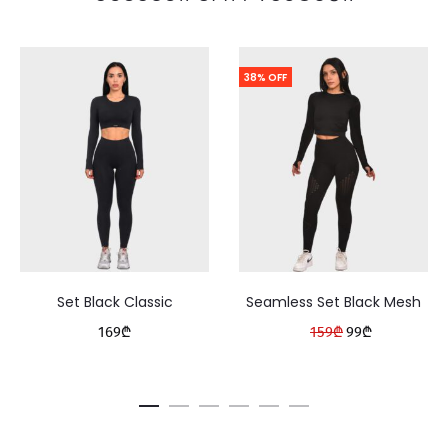
38% OFF
Set Black Classic
Seamless Set Black Mesh
Original
Current
169
₾
159
₾
99
₾
price
price
was:
is:
159₾.
99₾.