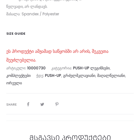
წელვადი, არ ლანდავს.
მასალა: Spandex / Polyester
SIZE GUIDE
ეს პროდუქტი ამჟამად საწყობში არ არის, შეკვეთა
შეუძლებელია.
ᲐᲠᲢᲘᲙᲣᲚᲘ:
10000730
ᲙᲐᲢᲔᲒᲝᲠᲘᲐ:
PUSH-UP ᲚᲔᲒᲘᲜᲡᲔᲑᲘ
,
ᲙᲝᲛᲞᲚᲔᲥᲢᲔᲑᲘ
ᲭᲓᲔ:
PUSH-UP
,
ᲒᲠᲫᲔᲚᲛᲙᲚᲐᲕᲘᲐᲜᲘ
,
ᲛᲐᲦᲐᲚᲬᲔᲚᲘᲐᲜᲘ
,
ᲝᲠᲔᲣᲚᲘ
SHARE
მსგავსი პროდუქტები