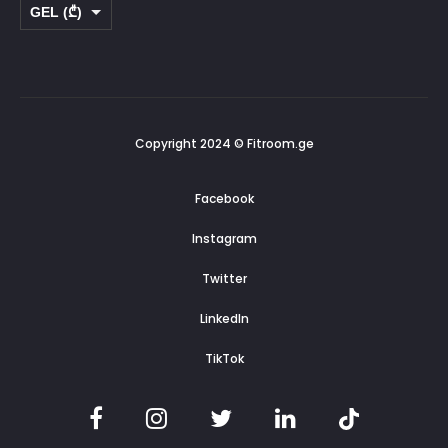
GEL (₾)
USD ($)
Copyright 2024 © Fitroom.ge
Facebook
Instagram
Twitter
LinkedIn
TikTok
F
I
T
L
T
a
n
w
i
i