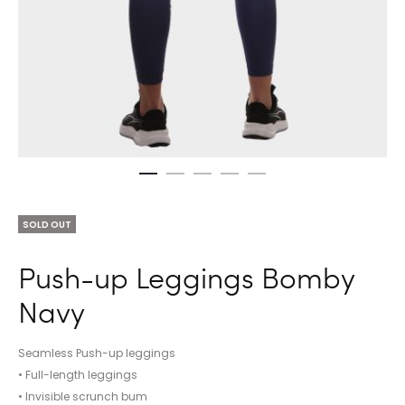
SOLD OUT
Push-up Leggings Bomby
Navy
Seamless Push-up leggings
• Full-length leggings
• Invisible scrunch bum