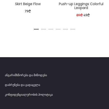
Skirt Beige Flow
Push-up Leggings Colorful
Leopard
79
₾
Original
Current
89
₾
49
₾
price
price
was:
is:
89₾.
49₾.
ანგარიშსწორება და მიწოდება
დაბრუნება და გადაცვლა
კონფიდენციალურობის პოლიტიკა