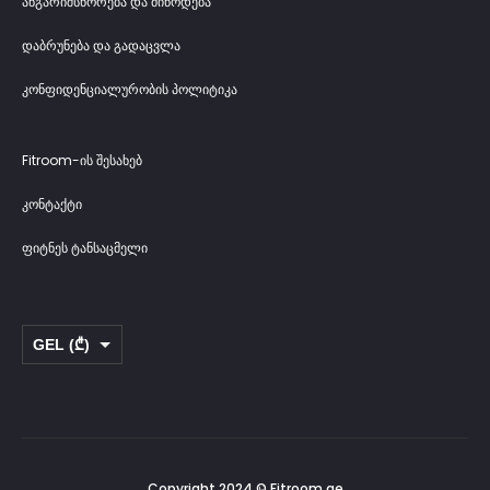
a
ანგარიშსწორება და მიწოდება
c
დაბრუნება და გადაცვლა
k
კონფიდენციალურობის პოლიტიკა
Z
i
Fitroom-ის შესახებ
p
კონტაქტი
e
ფიტნეს ტანსაცმელი
r
GEL (₾)
USD ($)
Copyright 2024 © Fitroom.ge