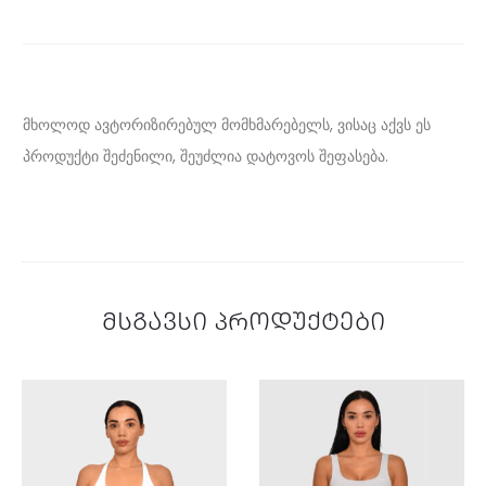
მ
ი
მ
ო
მხოლოდ ავტორიზირებულ მომხმარებელს, ვისაც აქვს ეს
ხ
პროდუქტი შეძენილი, შეუძლია დატოვოს შეფასება.
ი
ლ
ვ
ა
მსგავსი პროდუქტები
:
ს
ა
ვ