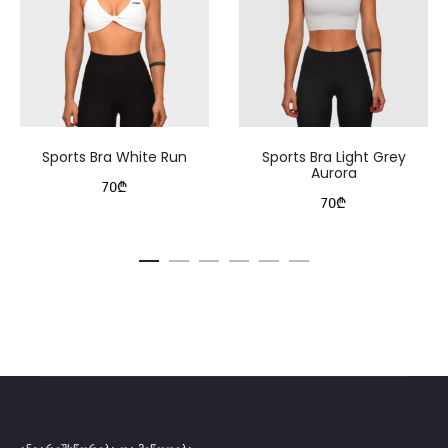
ა
რ
ჯ
ი
Sports Bra White Run
Sports Bra Light Grey
შ
Aurora
70
₾
ო
70
₾
ტ
ო
პ
ი
B
l