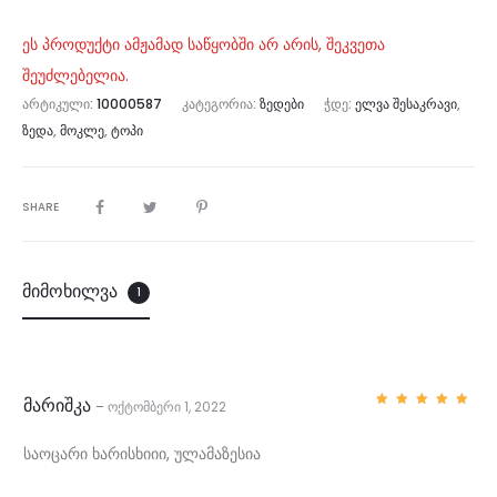
რებლის
გამოკი
თხვაზე
ეს პროდუქტი ამჟამად საწყობში არ არის, შეკვეთა
შეუძლებელია.
ᲐᲠᲢᲘᲙᲣᲚᲘ:
10000587
ᲙᲐᲢᲔᲒᲝᲠᲘᲐ:
ᲖᲔᲓᲔᲑᲘ
ᲭᲓᲔ:
ᲔᲚᲕᲐ ᲨᲔᲡᲐᲙᲠᲐᲕᲘ
,
ᲖᲔᲓᲐ
,
ᲛᲝᲙᲚᲔ
,
ᲢᲝᲞᲘ
SHARE
მიმოხილვა
1
მარიშკა
ოქტომბერი 1, 2022
–
შეფასე
ბა
5
,
5-დან
1
საოცარი ხარისხიიი, ულამაზესია