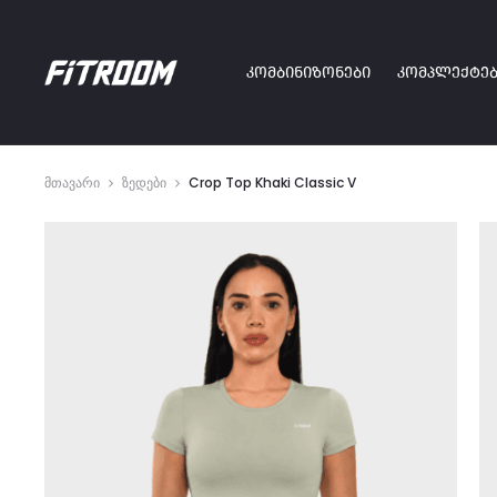
ᲙᲝᲛᲑᲘᲜᲘᲖᲝᲜᲔᲑᲘ
ᲙᲝᲛᲞᲚᲔᲥᲢᲔᲑ
მთავარი
ზედები
Crop Top Khaki Classic V