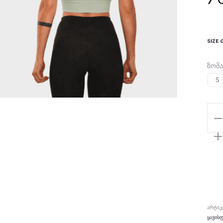
SIZE 
ზომა
S
რა
Cr
To
Kha
Cla
V
ᲐᲠᲢᲘᲙ
ᲧᲐᲕᲘᲡ