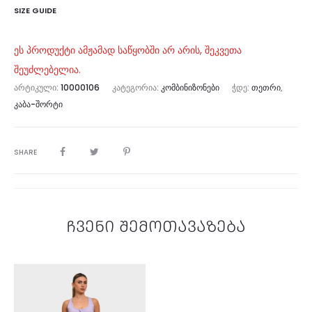
SIZE GUIDE
ეს პროდუქტი ამჟამად საწყობში არ არის, შეკვეთა
შეუძლებელია.
ᲐᲠᲢᲘᲙᲣᲚᲘ:
10000106
ᲙᲐᲢᲔᲒᲝᲠᲘᲐ:
ᲙᲝᲛᲑᲘᲜᲘᲖᲝᲜᲔᲑᲘ
ᲭᲓᲔ:
ᲗᲔᲗᲠᲘ
,
ᲙᲐᲑᲐ-ᲨᲝᲠᲢᲘ
SHARE
ჩვენი შემოთავაზება