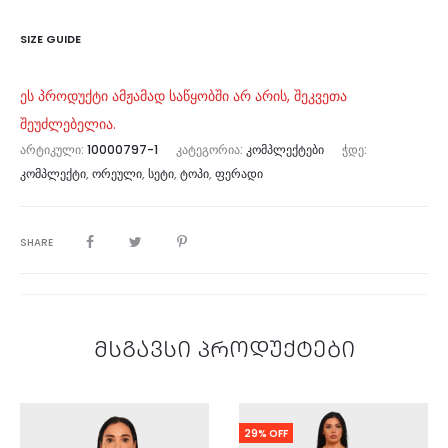
SIZE GUIDE
ეს პროდუქტი ამჟამად საწყობში არ არის, შეკვეთა
შეუძლებელია.
ᲐᲠᲢᲘᲙᲣᲚᲘ:
10000797-1
ᲙᲐᲢᲔᲒᲝᲠᲘᲐ:
ᲙᲝᲛᲞᲚᲔᲥᲢᲔᲑᲘ
ᲭᲓᲔ:
ᲙᲝᲛᲞᲚᲔᲥᲢᲘ
,
ᲝᲠᲔᲣᲚᲘ
,
ᲡᲔᲢᲘ
,
ᲢᲝᲞᲘ
,
ᲤᲔᲠᲐᲓᲘ
SHARE
მსგავსი პროდუქტები
29% OFF