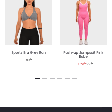
Sports Bra Grey Run
Push-up Jumpsuit Pink
Babe
70
₾
Original
Current
139
₾
99
₾
price
price
was:
is:
139₾.
99₾.