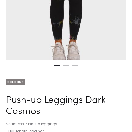
SOLD OUT
Push-up Leggings Dark
Cosmos
Seamless Push-up leggings
• Full-length leggings