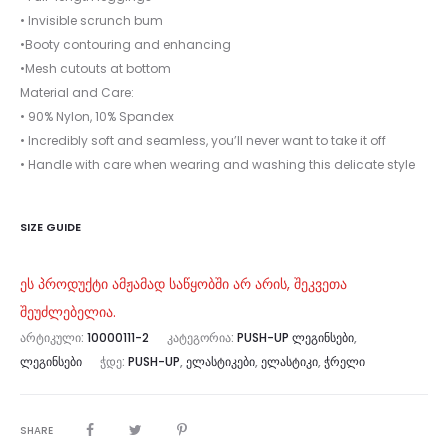
• Invisible scrunch bum
•Booty contouring and enhancing
•Mesh cutouts at bottom
Material and Care:
• 90% Nylon, 10% Spandex
• Incredibly soft and seamless, you’ll never want to take it off
• Handle with care when wearing and washing this delicate style
SIZE GUIDE
ეს პროდუქტი ამჟამად საწყობში არ არის, შეკვეთა
შეუძლებელია.
ᲐᲠᲢᲘᲙᲣᲚᲘ:
10000111-2
ᲙᲐᲢᲔᲒᲝᲠᲘᲐ:
PUSH-UP ᲚᲔᲒᲘᲜᲡᲔᲑᲘ
,
ᲚᲔᲒᲘᲜᲡᲔᲑᲘ
ᲭᲓᲔ:
PUSH-UP
,
ᲔᲚᲐᲡᲢᲘᲙᲔᲑᲘ
,
ᲔᲚᲐᲡᲢᲘᲙᲘ
,
ᲭᲠᲔᲚᲘ
SHARE