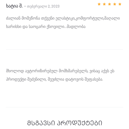
ხატია შ.
თებერვალი 2, 2023
–
შეფასე
ბა
5
,
5-დან
1
ძალიან მომეწონა თქვენი ელასტიკი,კომფორტული,მაღალი
ხარისხი და საოცარი ქსოვილი…მადლობა
მ
ი
მ
ო
ხ
მხოლოდ ავტორიზირებულ მომხმარებელს, ვისაც აქვს ეს
პროდუქტი შეძენილი, შეუძლია დატოვოს შეფასება.
ი
ლ
ვ
ა
:
მსგავსი პროდუქტები