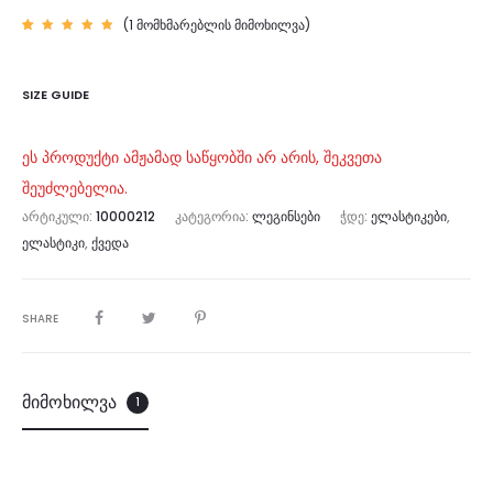
(
1
მომხმარებლის მიმოხილვა)
რეიტინ
1
გი
5.00
—
5-დან,
დაფუძნ
SIZE GUIDE
ებულია
მომხმა
რებლის
გამოკი
თხვაზე
ეს პროდუქტი ამჟამად საწყობში არ არის, შეკვეთა
შეუძლებელია.
ᲐᲠᲢᲘᲙᲣᲚᲘ:
10000212
ᲙᲐᲢᲔᲒᲝᲠᲘᲐ:
ᲚᲔᲒᲘᲜᲡᲔᲑᲘ
ᲭᲓᲔ:
ᲔᲚᲐᲡᲢᲘᲙᲔᲑᲘ
,
ᲔᲚᲐᲡᲢᲘᲙᲘ
,
ᲥᲕᲔᲓᲐ
SHARE
მიმოხილვა
1