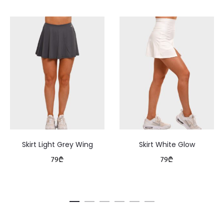
C
l
a
s
s
i
c
L
Skirt Light Grey Wing
Skirt White Glow
e
79
₾
79
₾
g
g
i