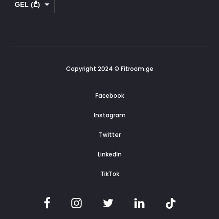
GEL (₾)
t
USD ($)
Copyright 2024 © Fitroom.ge
Facebook
Instagram
Twitter
LinkedIn
TikTok
F
I
T
L
T
a
n
w
i
i