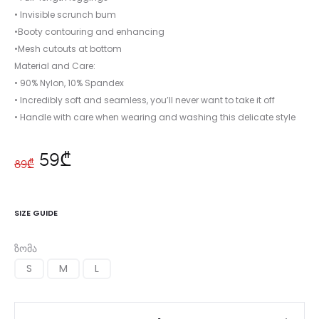
• Invisible scrunch bum
•Booty contouring and enhancing
•Mesh cutouts at bottom
Material and Care:
• 90% Nylon, 10% Spandex
• Incredibly soft and seamless, you’ll never want to take it off
• Handle with care when wearing and washing this delicate style
Original
59
₾
Current
89
₾
price
price
SIZE GUIDE
was:
is:
ზომა
89₾.
59₾.
S
M
L