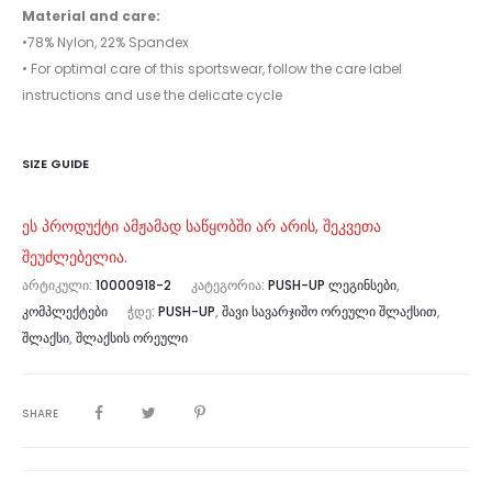
Material and care:
•78% Nylon, 22% Spandex
• For optimal care of this sportswear, follow the care label
instructions and use the delicate cycle
SIZE GUIDE
ეს პროდუქტი ამჟამად საწყობში არ არის, შეკვეთა
შეუძლებელია.
ᲐᲠᲢᲘᲙᲣᲚᲘ:
10000918-2
ᲙᲐᲢᲔᲒᲝᲠᲘᲐ:
PUSH-UP ᲚᲔᲒᲘᲜᲡᲔᲑᲘ
,
ᲙᲝᲛᲞᲚᲔᲥᲢᲔᲑᲘ
ᲭᲓᲔ:
PUSH-UP
,
ᲨᲐᲕᲘ ᲡᲐᲕᲐᲠᲯᲘᲨᲝ ᲝᲠᲔᲣᲚᲘ ᲨᲚᲐᲥᲡᲘᲗ
,
ᲨᲚᲐᲥᲡᲘ
,
ᲨᲚᲐᲥᲡᲘᲡ ᲝᲠᲔᲣᲚᲘ
SHARE