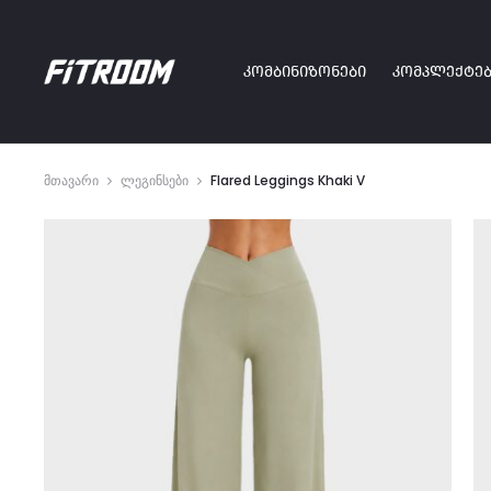
ᲙᲝᲛᲑᲘᲜᲘᲖᲝᲜᲔᲑᲘ
ᲙᲝᲛᲞᲚᲔᲥᲢᲔᲑ
მთავარი
ლეგინსები
Flared Leggings Khaki V