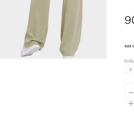
9
SIZE 
ზომა
S
რა
Fla
Leg
Kha
V