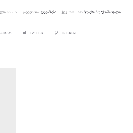
ᲣᲚᲘ:
809-2
ᲙᲐᲢᲔᲒᲝᲠᲘᲐ:
ᲚᲔᲒᲘᲜᲡᲔᲑᲘ
ᲭᲓᲔ:
PUSH-UP
,
ᲨᲚᲐᲥᲡᲘ
,
ᲨᲚᲐᲥᲡᲘ ᲨᲐᲠᲕᲐᲚᲘ
E
CEBOOK
TWITTER
PINTEREST