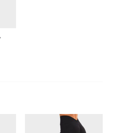
V
38% OFF