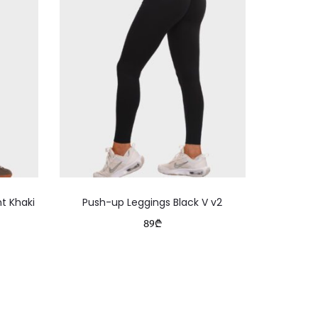
This
t Khaki
Push-up Leggings Black V v2
Pus
product
89
₾
has
multiple
variants.
The
options