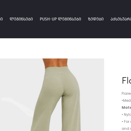
Ი
ᲚᲔᲒᲘᲜᲡᲔᲑᲘ
PUSH-UP ᲚᲔᲒᲘᲜᲡᲔᲑᲘ
ᲖᲔᲓᲔᲑᲘ
ᲐᲥᲡᲔᲡᲣᲐᲠ
Fl
Flare
•Med
Mate
• Ny
• For
and u