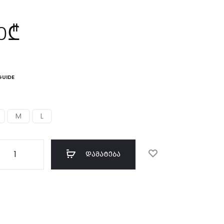
0
₾
GUIDE
M
L
ოდენობა:
ᲓᲐᲛᲐᲢᲔᲑᲐ
red
gings
ki