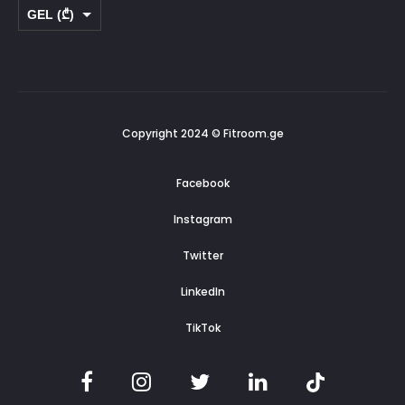
GEL (₾)
USD ($)
Copyright 2024 © Fitroom.ge
Facebook
Instagram
Twitter
LinkedIn
TikTok
F
I
T
L
T
a
n
w
i
i