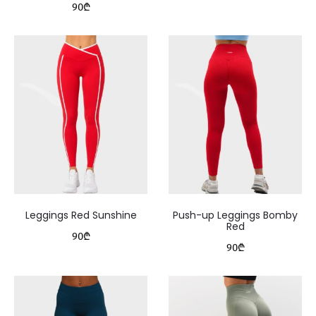
90
₾
Leggings Red Sunshine
Push-up Leggings Bomby
Red
90
₾
90
₾