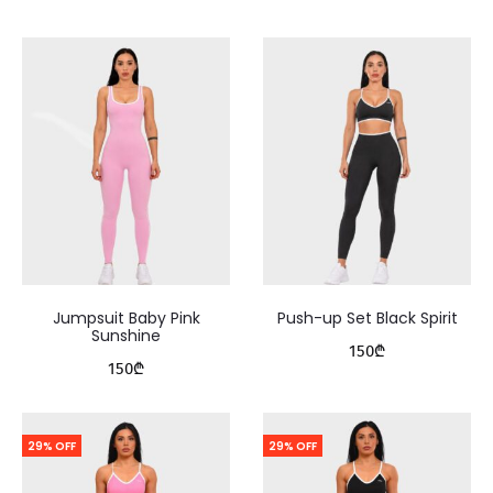
Jumpsuit Baby Pink
Push-up Set Black Spirit
Sunshine
150
₾
150
₾
29% OFF
29% OFF