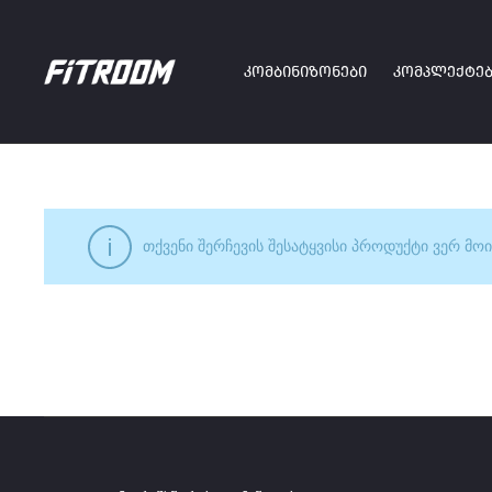
ᲙᲝᲛᲑᲘᲜᲘᲖᲝᲜᲔᲑᲘ
ᲙᲝᲛᲞᲚᲔᲥᲢᲔᲑ
თქვენი შერჩევის შესატყვისი პროდუქტი ვერ მოი