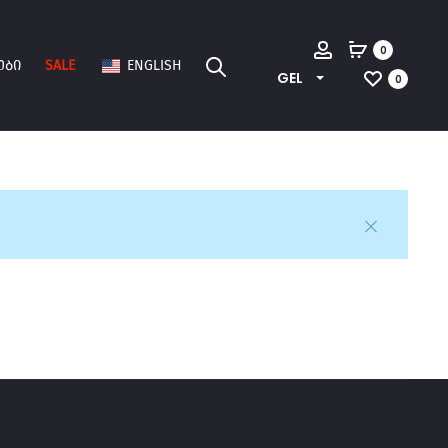
Account
0
ᲔᲑᲘ
SALE
ENGLISH
GEL
0