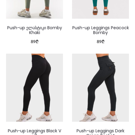
Push-up ელასტიკი Bomby
Push-up Leggings Peacock
Khaki
Bomby
89
₾
89
₾
Push-up Leggings Black V
Push-up Leggings Dark