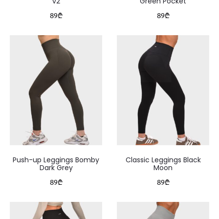
v2
Green Pocket
89
₾
89
₾
Push-up Leggings Bomby
Classic Leggings Black
Dark Grey
Moon
89
₾
89
₾