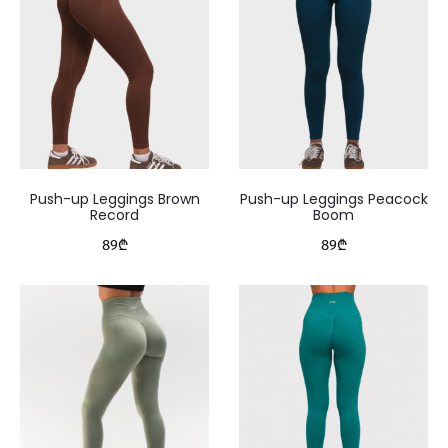
Push-up Leggings Brown
Push-up Leggings Peacock
Record
Boom
89
₾
89
₾