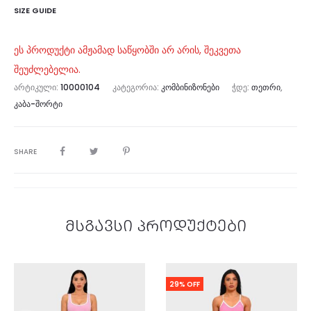
SIZE GUIDE
ეს პროდუქტი ამჟამად საწყობში არ არის, შეკვეთა
შეუძლებელია.
ᲐᲠᲢᲘᲙᲣᲚᲘ:
10000104
ᲙᲐᲢᲔᲒᲝᲠᲘᲐ:
ᲙᲝᲛᲑᲘᲜᲘᲖᲝᲜᲔᲑᲘ
ᲭᲓᲔ:
ᲗᲔᲗᲠᲘ
,
ᲙᲐᲑᲐ-ᲨᲝᲠᲢᲘ
SHARE
მსგავსი პროდუქტები
29% OFF