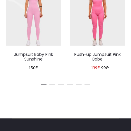
Jumpsuit Baby Pink
Push-up Jumpsuit Pink
Sunshine
Babe
Original
Current
150
₾
139
₾
99
₾
price
price
was:
is:
139₾.
99₾.