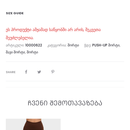
SIZE GUIDE
ეს პროდუქტი ამჟამად საწყობში არ არის, შეკვეთა
შეუძლებელია.
ᲐᲠᲢᲘᲙᲣᲚᲘ:
10000622
ᲙᲐᲢᲔᲒᲝᲠᲘᲐ:
ᲨᲝᲠᲢᲘ
ᲭᲓᲔ:
PUSH-UP ᲨᲝᲠᲢᲘ
,
ᲨᲐᲕᲘ ᲨᲝᲠᲢᲘ
,
ᲨᲝᲠᲢᲘ
SHARE
ჩვენი შემოთავაზება