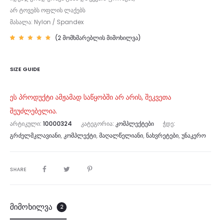
არ ტოვებს ოფლის ლაქებს
მასალა: Nylon / Spandex
(
2
მომხმარებლის მიმოხილვა)
რეიტინ
2
გი
5.00
—
5-დან,
დაფუძნ
SIZE GUIDE
ებულია
მომხმა
რებლის
გამოკი
თხვაზე
ეს პროდუქტი ამჟამად საწყობში არ არის, შეკვეთა
შეუძლებელია.
ᲐᲠᲢᲘᲙᲣᲚᲘ:
10000324
ᲙᲐᲢᲔᲒᲝᲠᲘᲐ:
ᲙᲝᲛᲞᲚᲔᲥᲢᲔᲑᲘ
ᲭᲓᲔ:
ᲒᲠᲫᲔᲚᲛᲙᲚᲐᲕᲘᲐᲜᲘ
,
ᲙᲝᲛᲞᲚᲔᲥᲢᲘ
,
ᲛᲐᲦᲐᲚᲬᲔᲚᲘᲐᲜᲘ
,
ᲜᲐᲮᲕᲠᲔᲢᲔᲑᲘ
,
ᲣᲜᲐᲙᲔᲠᲝ
SHARE
მიმოხილვა
2