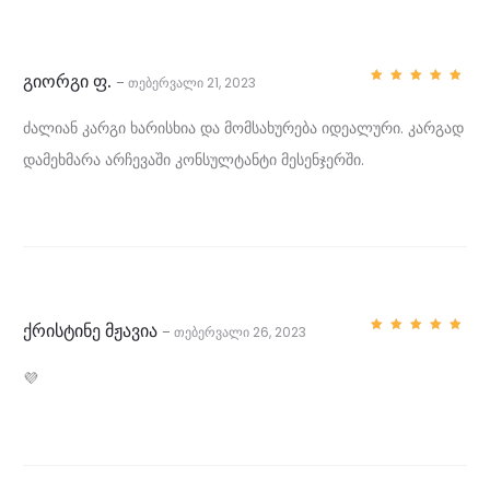
გიორგი ფ.
თებერვალი 21, 2023
–
შეფასე
ბა
5
,
5-დან
2
ძალიან კარგი ხარისხია და მომსახურება იდეალური. კარგად
დამეხმარა არჩევაში კონსულტანტი მესენჯერში.
მ
ი
მ
ო
ხ
ქრისტინე მჟავია
თებერვალი 26, 2023
–
შეფასე
ბა
5
,
ი
5-დან
💜
ლ
ვ