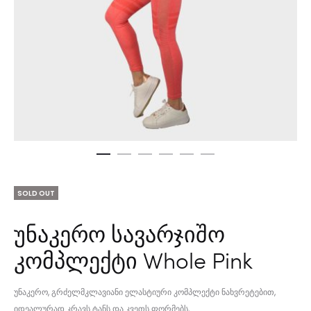
SOLD OUT
უნაკერო სავარჯიშო
კომპლექტი Whole Pink
უნაკერო, გრძელმკლავიანი ელასტიური კომპლექტი ნახვრეტებით,
იდეალურად კრავს ტანს და კვეთს ფორმებს,