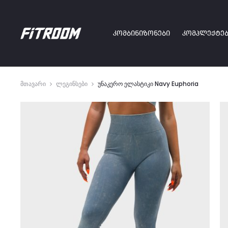
ᲙᲝᲛᲑᲘᲜᲘᲖᲝᲜᲔᲑᲘ
ᲙᲝᲛᲞᲚᲔᲥᲢᲔᲑ
მთავარი
ლეგინსები
უნაკერო ელასტიკი Navy Euphoria