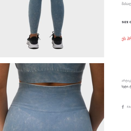
მასალ
SIZE 
ეს პ
ᲐᲠᲢᲘᲙ
ᲡᲔᲢᲘ
,
SHAR
FA