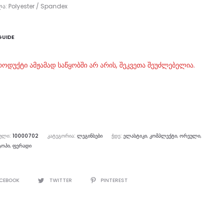
ა: Polyester / Spandex
GUIDE
როდუქტი ამჟამად საწყობში არ არის, შეკვეთა შეუძლებელია.
ᲣᲚᲘ:
10000702
ᲙᲐᲢᲔᲒᲝᲠᲘᲐ:
ᲚᲔᲒᲘᲜᲡᲔᲑᲘ
ᲭᲓᲔ:
ᲔᲚᲐᲡᲢᲘᲙᲘ
,
ᲙᲝᲛᲞᲚᲔᲥᲢᲘ
,
ᲝᲠᲔᲣᲚᲘ
,
ᲢᲝᲞᲘ
,
ᲤᲔᲠᲐᲓᲘ
E
CEBOOK
TWITTER
PINTEREST