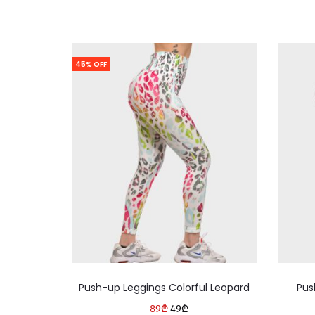
45% OFF
This
Push-up Leggings Colorful Leopard
Pus
product
89
₾
Original
49
₾
Current
has