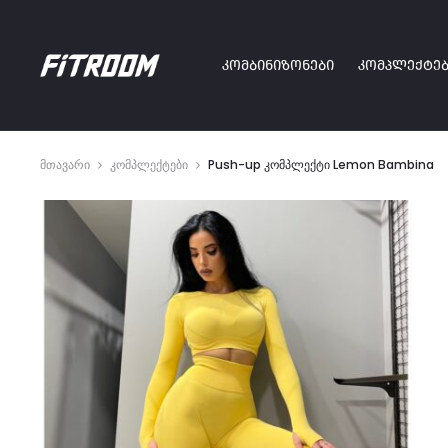
ᲙᲝᲛᲑᲘᲜᲘᲖᲝᲜᲔᲑᲘ
ᲙᲝᲛᲞᲚᲔᲥᲢᲔᲑ
მთავარი
კომპლექტები
Push-up კომპლექტი Lemon Bambina