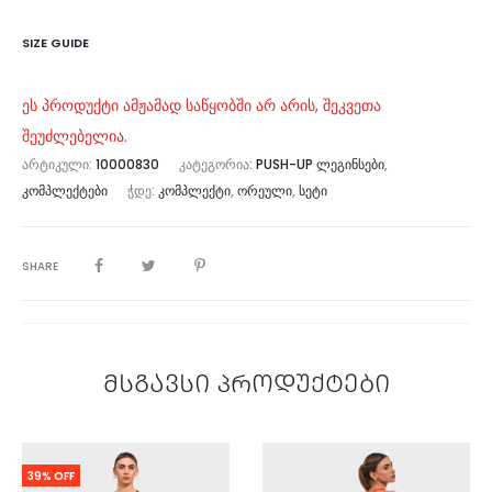
SIZE GUIDE
ეს პროდუქტი ამჟამად საწყობში არ არის, შეკვეთა
შეუძლებელია.
ᲐᲠᲢᲘᲙᲣᲚᲘ:
10000830
ᲙᲐᲢᲔᲒᲝᲠᲘᲐ:
PUSH-UP ᲚᲔᲒᲘᲜᲡᲔᲑᲘ
,
ᲙᲝᲛᲞᲚᲔᲥᲢᲔᲑᲘ
ᲭᲓᲔ:
ᲙᲝᲛᲞᲚᲔᲥᲢᲘ
,
ᲝᲠᲔᲣᲚᲘ
,
ᲡᲔᲢᲘ
SHARE
მსგავსი პროდუქტები
39% OFF