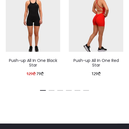
Push-up All In One Black
Push-up All In One Red
Star
Star
Original
Current
129
₾
79
₾
129
₾
price
price
was:
is:
129₾.
79₾.