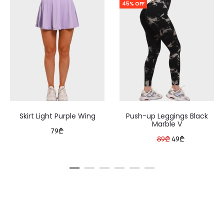
45% OFF
Skirt Light Purple Wing
Push-up Leggings Black
Marble V
79
₾
Original
Current
89
₾
49
₾
price
price
was:
is:
89₾.
49₾.