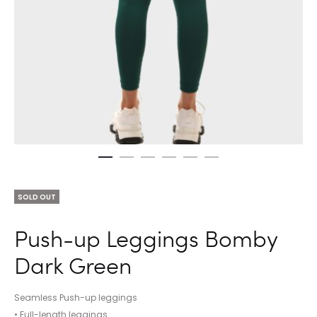
SOLD OUT
Push-up Leggings Bomby
Dark Green
Seamless Push-up leggings
• Full-length leggings