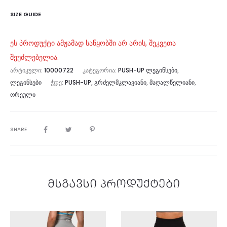
SIZE GUIDE
ეს პროდუქტი ამჟამად საწყობში არ არის, შეკვეთა
შეუძლებელია.
ᲐᲠᲢᲘᲙᲣᲚᲘ:
10000722
ᲙᲐᲢᲔᲒᲝᲠᲘᲐ:
PUSH-UP ᲚᲔᲒᲘᲜᲡᲔᲑᲘ
,
ᲚᲔᲒᲘᲜᲡᲔᲑᲘ
ᲭᲓᲔ:
PUSH-UP
,
ᲒᲠᲫᲔᲚᲛᲙᲚᲐᲕᲘᲐᲜᲘ
,
ᲛᲐᲦᲐᲚᲬᲔᲚᲘᲐᲜᲘ
,
ᲝᲠᲔᲣᲚᲘ
SHARE
მსგავსი პროდუქტები