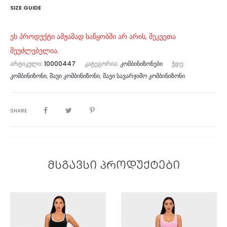
SIZE GUIDE
ეს პროდუქტი ამჟამად საწყობში არ არის, შეკვეთა
შეუძლებელია.
ᲐᲠᲢᲘᲙᲣᲚᲘ:
10000447
ᲙᲐᲢᲔᲒᲝᲠᲘᲐ:
ᲙᲝᲛᲑᲘᲜᲘᲖᲝᲜᲔᲑᲘ
ᲭᲓᲔ:
ᲙᲝᲛᲑᲘᲜᲘᲖᲝᲜᲘ
,
ᲨᲐᲕᲘ ᲙᲝᲛᲑᲘᲜᲘᲖᲝᲜᲘ
,
ᲨᲐᲕᲘ ᲡᲐᲕᲐᲠᲯᲘᲨᲝ ᲙᲝᲛᲑᲘᲜᲘᲖᲝᲜᲘ
SHARE
მსგავსი პროდუქტები