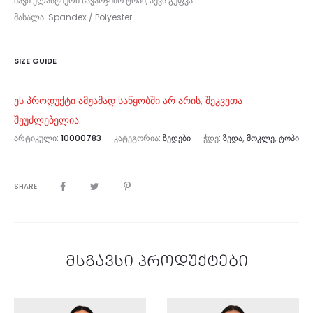
შავი ელასტიური სავარჯიშო ტოპი, აქვს გუფკა.
მასალა: Spandex / Polyester
SIZE GUIDE
ეს პროდუქტი ამჟამად საწყობში არ არის, შეკვეთა
შეუძლებელია.
ᲐᲠᲢᲘᲙᲣᲚᲘ:
10000783
ᲙᲐᲢᲔᲒᲝᲠᲘᲐ:
ᲖᲔᲓᲔᲑᲘ
ᲭᲓᲔ:
ᲖᲔᲓᲐ
,
ᲛᲝᲙᲚᲔ
,
ᲢᲝᲞᲘ
SHARE
მსგავსი პროდუქტები