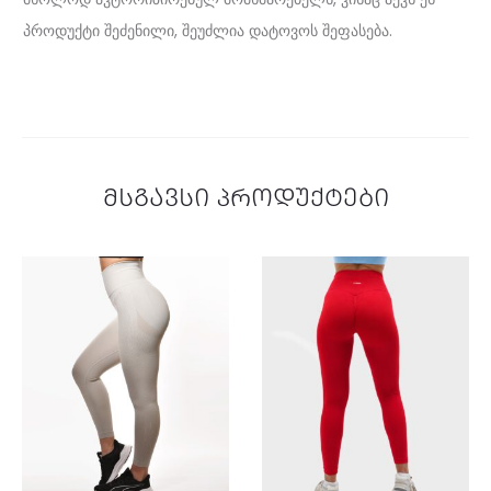
:
პროდუქტი შეძენილი, შეუძლია დატოვოს შეფასება.
P
u
s
h
მსგავსი პროდუქტები
-
u
p
ო
რ
ე
უ
ლ