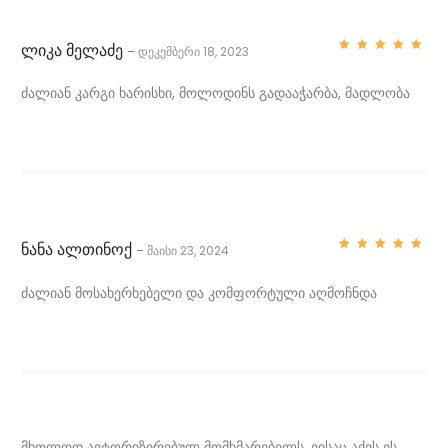
ლიკა მელაძე
დეკემბერი 18, 2023
–
შეფასე
ბა
5
,
5-დან
2
ძალიან კარგი ხარისხი, მოლოდინს გადააჭარბა, მადლობა
მ
ი
მ
ო
ნანა ალთინოქ
მაისი 23, 2024
–
შეფასე
ხ
ბა
5
,
5-დან
ძალიან მოსახერხებელი და კომფორტული აღმოჩნდა
ი
ლ
ვ
ა
მხოლოდ ავტორიზირებულ მომხმარებელს, ვისაც აქვს ეს