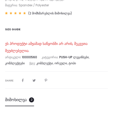
მატერია: Spandex / Polyester
(
2
მომხმარებლის მიმოხილვა)
რეიტინ
2
გი
5.00
—
5-დან,
დაფუძნ
SIZE GUIDE
ებულია
მომხმა
რებლის
გამოკი
თხვაზე
ეს პროდუქტი ამჟამად საწყობში არ არის, შეკვეთა
შეუძლებელია.
ᲐᲠᲢᲘᲙᲣᲚᲘ:
10000560
ᲙᲐᲢᲔᲒᲝᲠᲘᲐ:
PUSH-UP ᲚᲔᲒᲘᲜᲡᲔᲑᲘ
,
ᲙᲝᲛᲞᲚᲔᲥᲢᲔᲑᲘ
ᲭᲓᲔ:
ᲙᲝᲛᲞᲚᲔᲥᲢᲘ
,
ᲝᲠᲔᲣᲚᲘ
,
ᲢᲝᲞᲘ
SHARE
მიმოხილვა
2