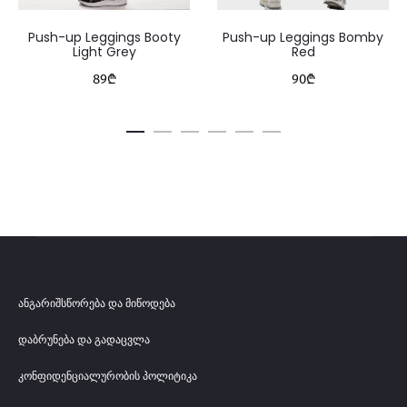
ი
Push-up Leggings Booty
Push-up Leggings Bomby
Light Grey
Red
B
89
₾
90
₾
l
a
c
k
D
e
s
ანგარიშსწორება და მიწოდება
i
დაბრუნება და გადაცვლა
r
კონფიდენციალურობის პოლიტიკა
e