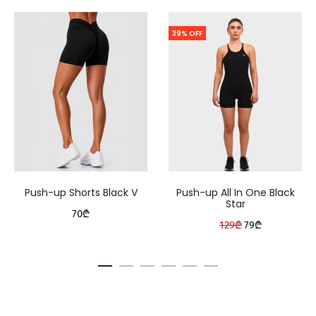
39% OFF
Push-up Shorts Black V
Push-up All In One Black
Star
70
₾
Original
Current
129
₾
79
₾
price
price
was:
is:
129₾.
79₾.