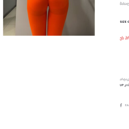
მასალ
SIZE 
ეს პ
ᲐᲠᲢᲘᲙ
UP ᲙᲝ
SHAR
FA