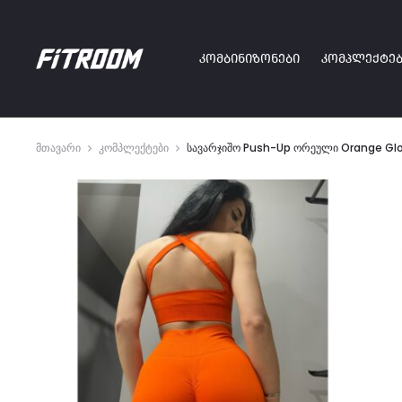
ᲙᲝᲛᲑᲘᲜᲘᲖᲝᲜᲔᲑᲘ
ᲙᲝᲛᲞᲚᲔᲥᲢᲔᲑ
მთავარი
კომპლექტები
სავარჯიშო Push-Up ორეული Orange Glo